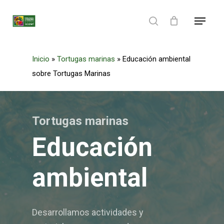
Skip
Menu
to
search
main
content
Inicio
»
Tortugas marinas
»
Educación ambiental
sobre Tortugas Marinas
Tortugas marinas
Educación
ambiental
Desarrollamos actividades y