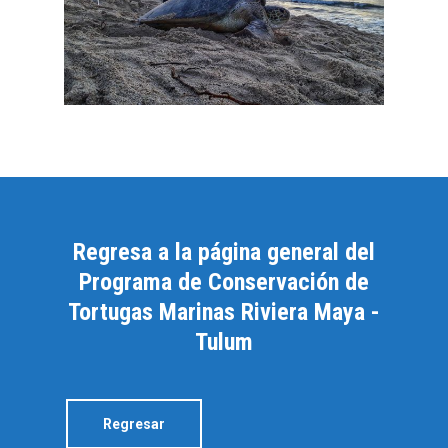
Regresa a la página general del
Programa de Conservación de
Tortugas Marinas Riviera Maya -
Tulum
Regresar