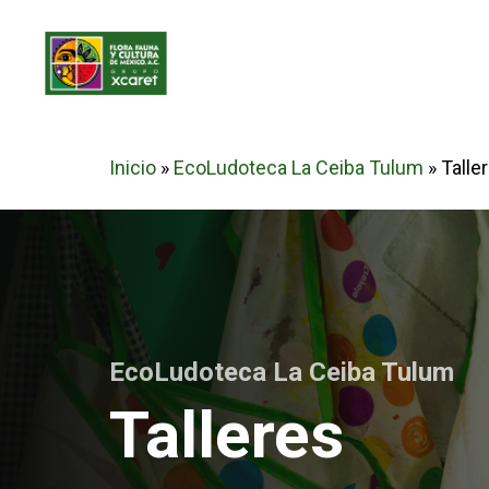
Skip
to
main
content
Inicio
»
EcoLudoteca La Ceiba Tulum
»
Talle
EcoLudoteca La Ceiba Tulum
Talleres