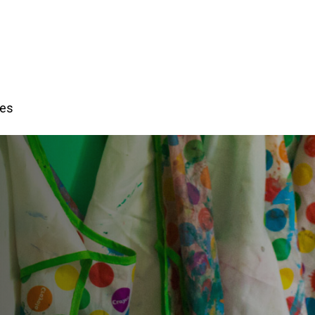
f
res