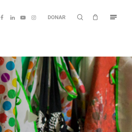
acebook
linkedin
youtube
instagram
search
DONAR
Menu