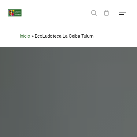
Skip
Menu
to
search
main
content
Inicio
»
EcoLudoteca La Ceiba Tulum