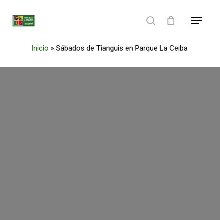
Skip
Menu
to
search
main
Inicio
»
Sábados de Tianguis en Parque La Ceiba
content