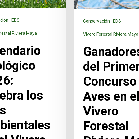
ción
EDS
Conservación
EDS
restal Riviera Maya
Vivero Forestal Riviera Maya
endario
Ganadore
lógico
del Prime
26:
Concurso
ebra los
Aves en e
as
Vivero
bientales
Forestal