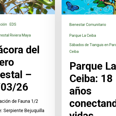
ción
EDS
Bienestar Comunitario
restal Riviera Maya
Parque La Ceiba
Sábados de Tianguis en Par
ácora del
Ceiba
ero
Parque L
estal –
Ceiba: 18
/03/26
años
conectan
ación de Fauna 1/2
: Serpiente Bejuquilla
vidas