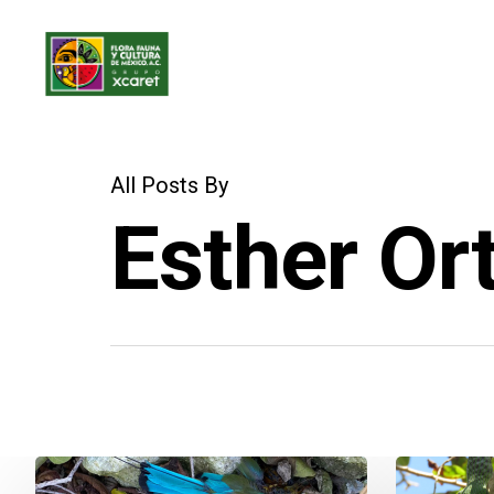
Skip
to
main
content
All Posts By
Esther Ort