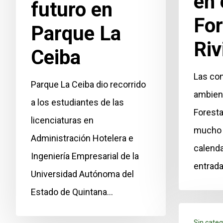
en 
futuro en
For
Parque La
Riv
Ceiba
Las co
Parque La Ceiba dio recorrido
ambient
a los estudiantes de las
Foresta
licenciaturas en
mucho 
Administración Hotelera e
calenda
Ingeniería Empresarial de la
entrada
Universidad Autónoma del
Estado de Quintana…
Sin categ