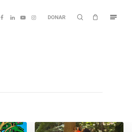
acebook
linkedin
youtube
instagram
search
DONAR
Menu