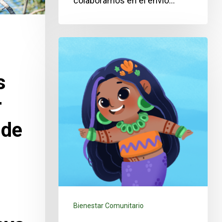
colaboramos en el envío…
s
r
 de
l
Bienestar Comunitario