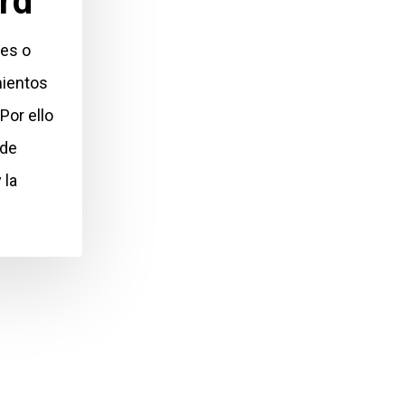
rd
es o
mientos
Por ello
 de
 la