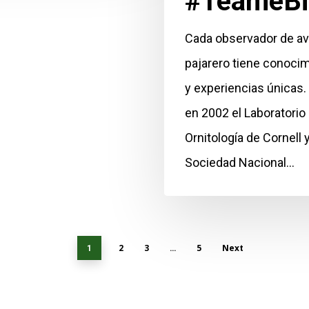
#TeameBi
Cada observador de av
pajarero tiene conoci
y experiencias únicas. 
en 2002 el Laboratorio
Ornitología de Cornell y
Sociedad Nacional…
2
3
5
Next
1
…