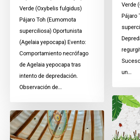
Verde (
Verde (Oxybelis fulgidus)
Pájaro
Pájaro Toh (Eumomota
superci
superciliosa) Oportunista
Depreda
(Agelaia yepocapa) Evento:
regurgi
Comportamiento necrófago
Suceso
de Agelaia yepocapa tras
un…
intento de depredación.
Observación de…