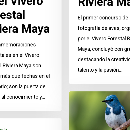
el Vivero
Riviera M
estal
El primer concurso de
iera Maya
fotografía de aves, or
por el Vivero Forestal R
nmemoraciones
Maya, concluyó con gra
ales en el Vivero
destacando la creativid
l Riviera Maya son
talento y la pasión…
más que fechas en el
rio; son la puerta de
 al conocimiento y…
oría