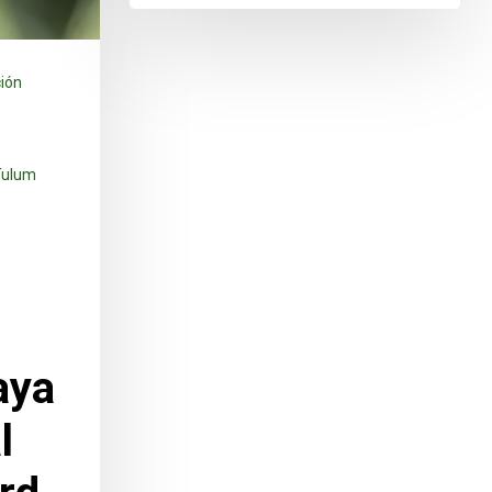
ión
Tulum
aya
l