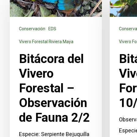
Conservación
EDS
Conserva
Vivero Forestal Riviera Maya
Vivero Fo
Bitácora del
Bit
Vivero
Viv
Forestal –
For
Hit enter to search or ESC to close
Observación
10
de Fauna 2/2
Observ
Especie
Especie: Serpiente Bejuquilla