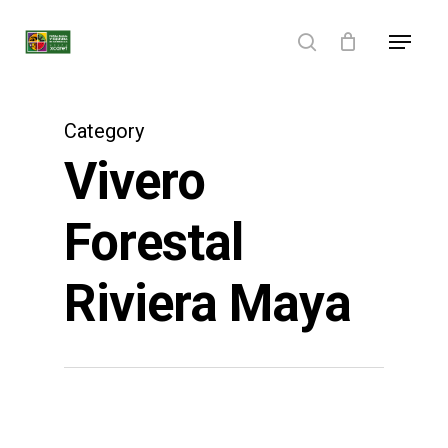
Skip
Menu
to
search
main
content
Category
Vivero
Forestal
Riviera Maya